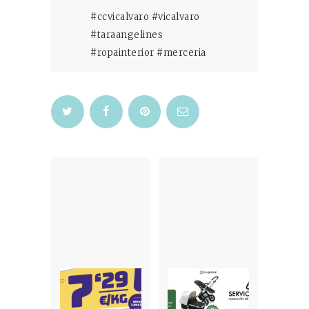
#ccvicalvaro #vicalvaro
#taraangelines
#ropainterior #merceria
Navegación
de
entradas
Previous
Next
post:
post: