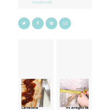
#acrilicnails
Navegación
de
entradas
Previous
Next
post:
post:
Cervecería
HV Arreglos de