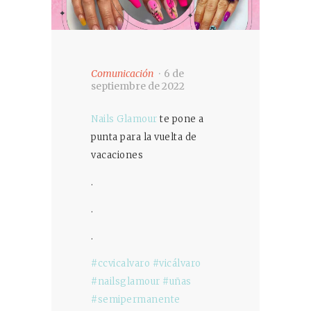
Comunicación
6 de
septiembre de 2022
Nails Glamour
te pone a
punta para la vuelta de
vacaciones
.
.
.
#ccvicalvaro
#vicálvaro
#nailsglamour
#uñas
#semipermanente