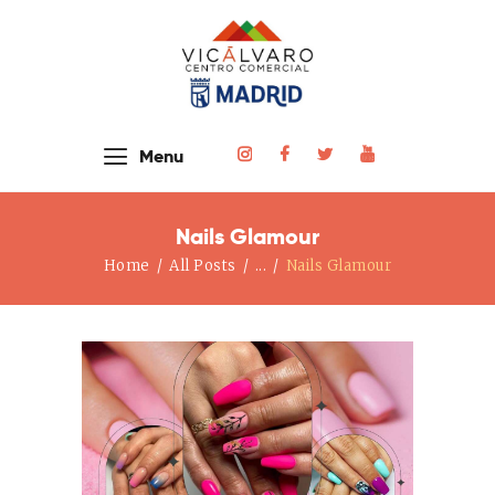
Home
Menu
Nuestras Tiendas
Noticias Y Eventos
Nails Glamour
El Centro
Home
All Posts
...
Nails Glamour
Cómo Llegar
Contacto