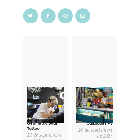
Navegación
de
entradas
Previous
Next
post:
post:
Geometric Soul
Calzados H-V
Tattoo
20 de septiembre
20 de septiembre
de 2024