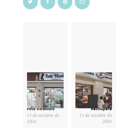
Navegación
de
entradas
Previous
Next
post:
post:
Foto Vicalvaro
Rechupete
15 de octubre de
15 de octubre de
2024
2024