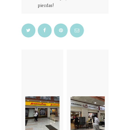
pierdas!
Navegación
de
entradas
Previous
Next
post:
post: