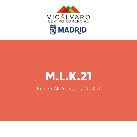
Home
Nuestras Tiendas
Noticias Y Eventos
El Centro
Cómo Llegar
M.L.K.21
Contacto
Home
All Posts
...
M.L.K.21