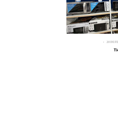
20 DE F
Ti