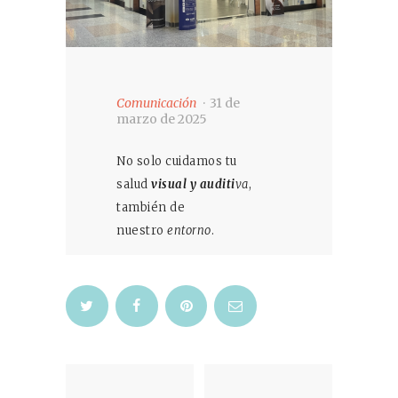
Comunicación
31 de
marzo de 2025
No solo cuidamos tu
salud
visual y auditi
va
,
también de
nuestro
entorno
.
Navegación