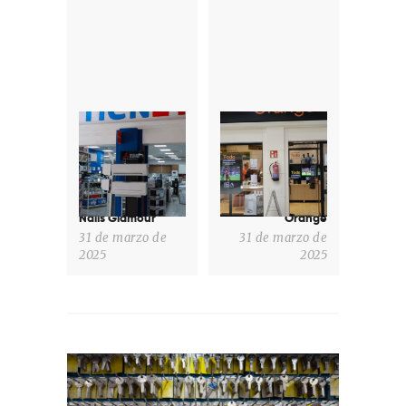
de
entradas
Previous
Next
post:
post:
Nails Glamour
Orange
31 de marzo de
31 de marzo de
2025
2025