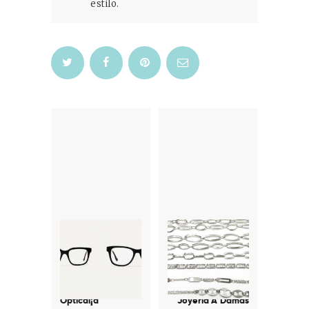
estilo.
Navegación
de
entradas
Previous
Next
post:
post:
Optical¡a
Joyería A´Damas