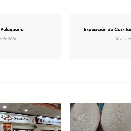
ón
 Peluquería
Exposición de Carrit
o de 2026
30 de en