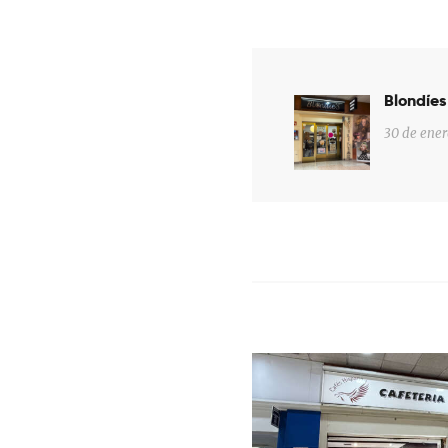
Navegaci
Blondíes
Previous
de
post:
30 de ener
entradas