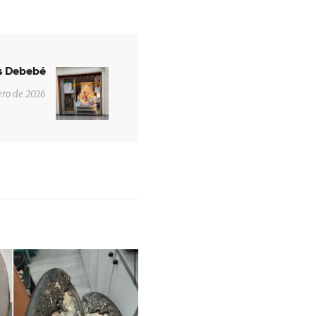
os Debebé
Next
post:
ero de 2026