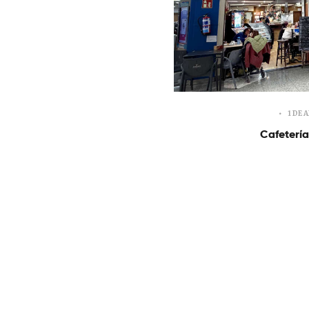
1 DE 
Cafeterí