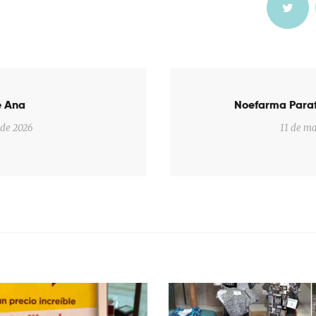
ón
e Ana
Noefarma Para
 de 2026
11 de m