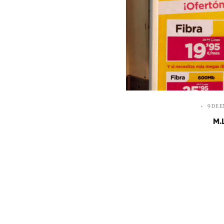
9 DE 
M.L