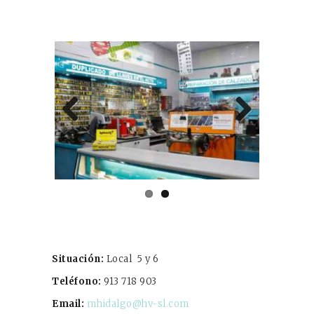
Previ
Next
ous
Situación
:
Local 5 y 6
Teléfono
:
913 718 903
Email
:
mhidalgo@hv-sl.com