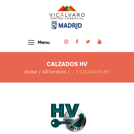
Home
Menu
Nuestras Tiendas
Noticias Y Eventos
CALZADOS HV
El Centro
Home
All Services
...
CALZADOS HV
Cómo Llegar
Contacto