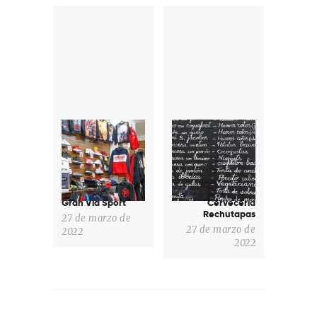
Navegación
de
entradas
Previous
Next
post:
post:
Gran Vía Sport
Cervecería
Rechutapas
27 de marzo de
27 de marzo de
2022
2022