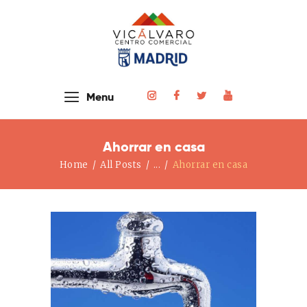
Home
Menu
Nuestras Tiendas
Noticias Y Eventos
Ahorrar en casa
El Centro
Home
All Posts
...
Ahorrar en casa
Cómo Llegar
Contacto