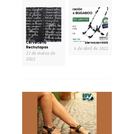
Previous
Next
post:
post:
Cervecería
Servicarritos
Rechutapas
4 de abril de 2022
27 de marzo de
2022