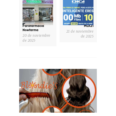
post:
post:
Parafarmacia
MLK21
Noefarma
21 de noviembre
20 de noviembre
de 2025
de 2025