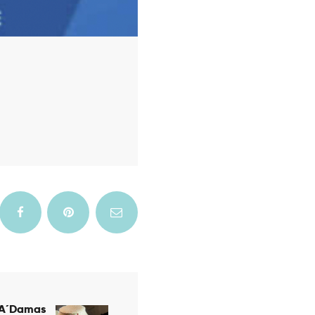
 A´Damas
Next