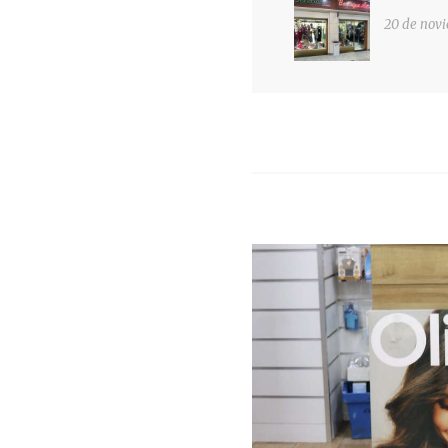
de
post:
20 de nov
entradas