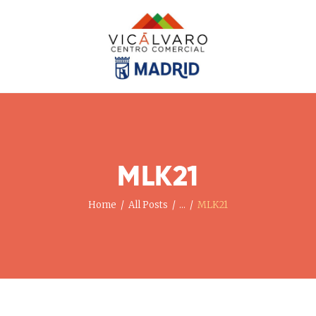
Home
Nuestras Tiendas
Noticias Y Eventos
El Centro
Cómo Llegar
MLK21
Contacto
Home
All Posts
...
MLK21