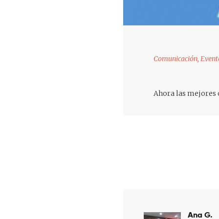
Comunicación
,
Event
Ahora las mejores 
Navegaci
Ana G.
Previous